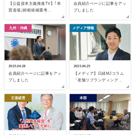
【公益資本主義推進TV】｢本
会員紹介ページに記事をアッ
質道場｣師範候補選考...
プしました
九州・沖縄
メディア情報
2025.04.28
2025.04.25
会員紹介ページに記事をアッ
【メディア】日経MJコラム
プしました
「老舗リブランディング...
王道経営
本部