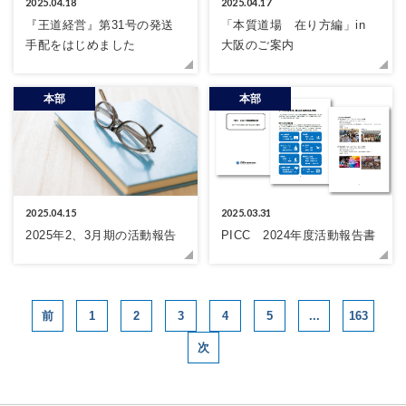
2025.04.18
2025.04.17
『王道経営』第31号の発送
「本質道場 在り方編」in
手配をはじめました
大阪のご案内
本部
本部
2025.04.15
2025.03.31
2025年2、3月期の活動報告
PICC 2024年度活動報告書
1
2
3
4
5
...
163