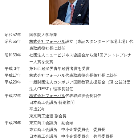
昭和52年
国学院大学卒業
昭和55年
株式会社フォーバル
設立（東証スタンダード市場上場）
代
表取締役社長に就任
昭和63年
社団法人ニュービジネス協議会から第1回アントレプレナ
ー大賞を受賞
平成 3年
第16回経済界青年経営者賞を受賞
平成17年
株式会社フォーバル
代表取締役会長兼社長に就任
平成20年
一般財団法人カンボジア国際教育支援基金（現 公益財団
法人CIESF）理事長就任
平成22年
株式会社フォーバル
代表取締役会長就任
日本商工会議所 特別顧問
平成23年
東京商工連盟 副会長
平成28年
東京商工会議所 副会頭
東京商工会議所 中小企業委員会 委員長
日本商工会議所 中小企業委員会 共同委員長