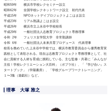
昭和59年
横浜市学校レクセミナー設立
昭和62年
全国学校レクネットワーク設立 初代代表
平成15年
NPOネットデイプロジェクトよこはま設立
平成23年
リアル熟議よこはま設立
平成26年
横浜市立上永谷中学校校長
平成29年
一般社団法人志教育プロジェクト専務理事
令和 2年
フェリス女学院大学 非常勤講師
令和 6年
一般社団法人未来共育プロデュース 代表理事
校長を務めていた上永谷中学校では、横浜市教育委員会から優秀教育実
践校として表彰される。現在は志教育プロジェクト専務理事として、社
会に貢献する人材を育成に挑戦している。主な監修・共著に「みんなが
主役！学校レクリエーション大百科」（ポプラ社）、「『学び合い』ス
タートブック」（学陽書房）、「学校グループワークトレーニング」
１〜3集（遊戯社）など。
理事 大塚 雅之