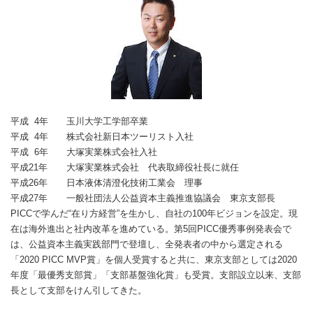
平成 4年
玉川大学工学部卒業
平成 4年
株式会社新日本ツーリスト入社
平成 6年
大塚実業株式会社入社
平成21年
大塚実業株式会社 代表取締役社長に就任
平成26年
日本液体清澄化技術工業会 理事
平成27年
一般社団法人公益資本主義推進協議会 東京支部長
PICCで学んだ“在り方経営”を生かし、自社の100年ビジョンを設定。現
在は海外進出と社内改革を進めている。第5回PICC優秀事例発表会で
は、公益資本主義実践部門で登壇し、全発表者の中から選定される
「2020 PICC MVP賞」を個人受賞すると共に、東京支部としては2020
年度「最優秀支部賞」「支部基盤強化賞」も受賞。支部設立以来、支部
長として支部をけん引してきた。