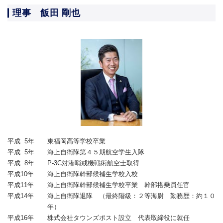
理事 飯田 剛也
平成 5年
東福岡高等学校卒業
平成 5年
海上自衛隊第４５期航空学生入隊
平成 8年
P-3C対潜哨戒機戦術航空士取得
平成10年
海上自衛隊幹部候補生学校入校
平成11年
海上自衛隊幹部候補生学校卒業 幹部搭乗員任官
平成14年
海上自衛隊退隊 （最終階級：２等海尉 勤務歴：約１０
年）
平成16年
株式会社タウンズポスト設立 代表取締役に就任