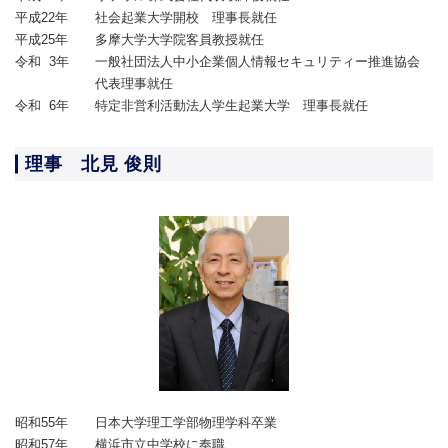
平成22年
社会起業大学開校 理事長就任
平成25年
多摩大学大学院客員教授就任
令和 3年
一般社団法人中小企業個人情報セキュリティー推進協会
代表理事就任
令和 6年
特定非営利活動法人学生起業大学 理事長就任
理事 北見 俊則
昭和55年
日本大学理工学部物理学科卒業
昭和57年
横浜市立中学校に奉職