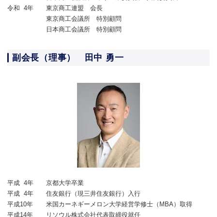
令和 4年
東京商工連盟 会長
東京商工会議所 特別顧問
日本商工会議所 特別顧問
副会長（理事） 田中 勇一
平成 4年
京都大学卒業
平成 4年
住友銀行（現三井住友銀行）入行
平成10年
米国カーネギーメロン大学経営学修士（MBA）取得
平成14年
リソウル株式会社代表取締役就任