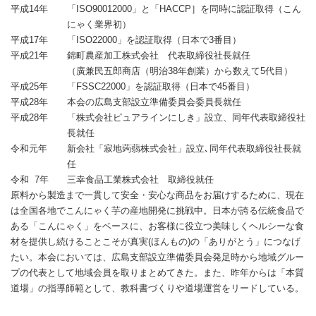
平成14年
「ISO90012000」と「HACCP］を同時に認証取得（こん
にゃく業界初）
平成17年
「ISO22000」を認証取得（日本で3番目）
平成21年
錦町農産加工株式会社 代表取締役社長就任
（廣兼民五郎商店（明治38年創業）から数えて5代目）
平成25年
「FSSC22000」を認証取得（日本で45番目）
平成28年
本会の広島支部設立準備委員会委員長就任
平成28年
「株式会社ピュアラインにしき」設立、同年代表取締役社
長就任
令和元年
新会社「寂地蒟蒻株式会社」設立､同年代表取締役社長就
任
令和 7年
三幸食品工業株式会社 取締役就任
原料から製造まで一貫して安全・安心な商品をお届けするために、現在
は全国各地でこんにゃく芋の産地開発に挑戦中。日本が誇る伝統食品で
ある「こんにゃく」をベースに、お客様に役立つ美味しくヘルシーな食
材を提供し続けることこそが真実(ほんもの)の「ありがとう」につなげ
たい。本会においては、広島支部設立準備委員会発足時から地域グルー
プの代表として地域会員を取りまとめてきた。また、昨年からは「本質
道場」の指導師範として、教科書づくりや道場運営をリードしている。