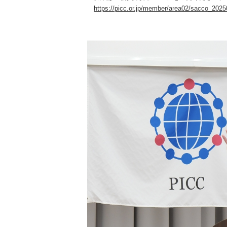
https://picc.or.jp/member/area02/sacco_202