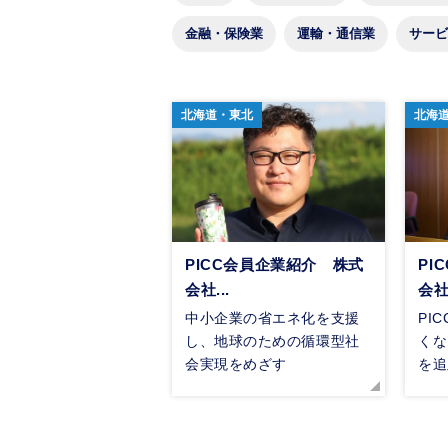
金融・保険業
運輸・通信業
サービ
北海道・東北
北海
PICC会員企業紹介 株式
PI
会社...
会社.
中小企業の省エネ化を支援
PI
し、地球のための循環型社
くな
会実現をめざす
を追