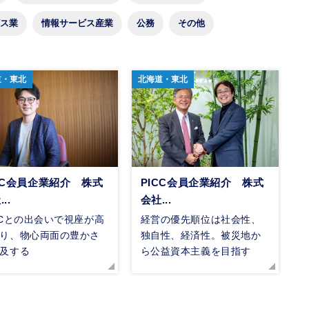
ス業
情報サービス産業
公務
その他
道・東北
北海道・東北
CC会員企業紹介 株式
PICC会員企業紹介 株式
..
会社...
CCとの出会いで視座が高
経営の優先順位は社会性、
り、物心両面の豊かさ
独自性、経済性。被災地か
及する
ら公益資本主義を目指す