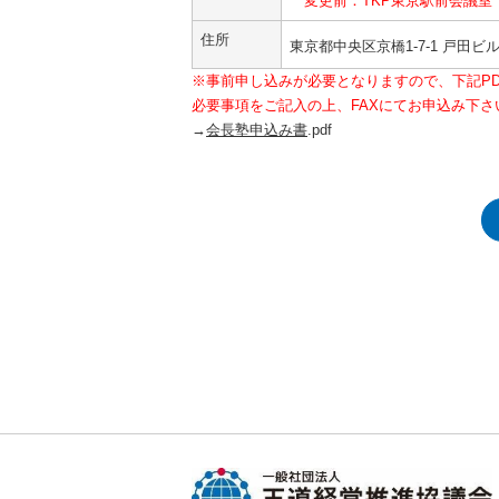
変更前：TKP東京駅前会議室
住所
東京都中央区京橋1-7-1 戸田
※
事前申し込み
が必要となりますので、下記P
必要事項をご記入の上、FAXにてお申込み下さ
→
会長塾申込み書
.pdf