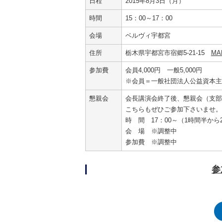
日程
2015年8月3日（月）
時間
15：00～17：00
会場
ベルヴィ宇都宮
住所
栃木県宇都宮市宿郷5-21-15
MA
参加費
会員4,000円 一般5,000円
※会員＝一般社団法人公益資本主
懇親会
会長講演会終了後、懇親会（支部
こちらもぜひご参加下さいませ。
時 間
17：00
～（1時間半から
会 場
※調整中
参加費
※調整中
参