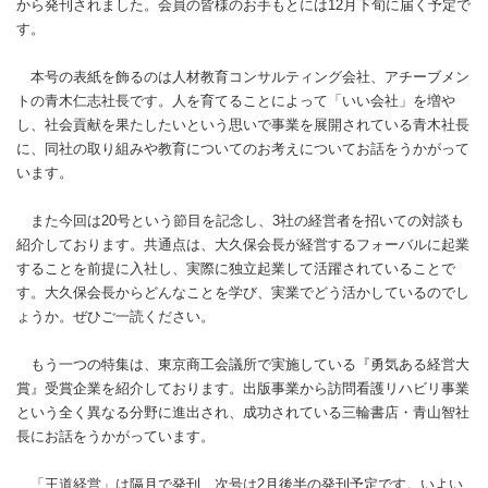
から発刊されました。会員の皆様のお手もとには12月下旬に届く予定で
す。
本号の表紙を飾るのは人材教育コンサルティング会社、アチーブメン
トの青木仁志社長です。人を育てることによって「いい会社」を増や
し、社会貢献を果たしたいという思いで事業を展開されている青木社長
に、同社の取り組みや教育についてのお考えについてお話をうかがって
います。
また今回は20号という節目を記念し、3社の経営者を招いての対談も
紹介しております。共通点は、大久保会長が経営するフォーバルに起業
することを前提に入社し、実際に独立起業して活躍されていることで
す。大久保会長からどんなことを学び、実業でどう活かしているのでし
ょうか。ぜひご一読ください。
もう一つの特集は、東京商工会議所で実施している『勇気ある経営大
賞』受賞企業を紹介しております。出版事業から訪問看護リハビリ事業
という全く異なる分野に進出され、成功されている三輪書店・青山智社
長にお話をうかがっています。
「王道経営」は隔月で発刊、次号は2月後半の発刊予定です。いよい