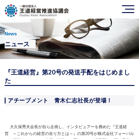
News
ニュース
『王道経営』第20号の発送手配をはじめまし
た
アチーブメント 青木仁志社長が登場！
大久保秀夫会長が自ら企画し、インタビュアーを務めた『王道経
営 ～これからの経営の在り方とは～』の第20号が株式会社フォーバル