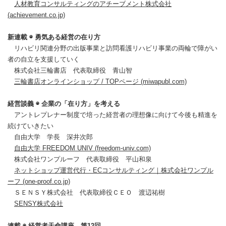
人材教育コンサルティングのアチーブメント株式会社
(achievement.co.jp)
新連載 ◉ 勇気ある経営の在り方
リハビリ関連分野の出版事業と訪問看護リハビリ事業の両輪で障がい
者の自立を支援していく
株式会社三輪書店 代表取締役 青山智
三輪書店オンラインショップ / TOPページ (miwapubl.com)
経営談義 ◉ 企業の「在り方」を考える
アントレプレナー制度で培った経営者の理想像に向けて今後も精進を
続けていきたい
自由大学 学長 深井次郎
自由大学 FREEDOM UNIV (freedom-univ.com)
株式会社ワンプルーフ 代表取締役 平山和泉
ネットショップ運営代行・ECコンサルティング｜株式会社ワンプル
ーフ (one-proof.co.jp)
ＳＥＮＳＹ株式会社 代表取締役ＣＥＯ 渡辺祐樹
SENSY株式会社
連載 ◉ 経営者天命講座 第12回