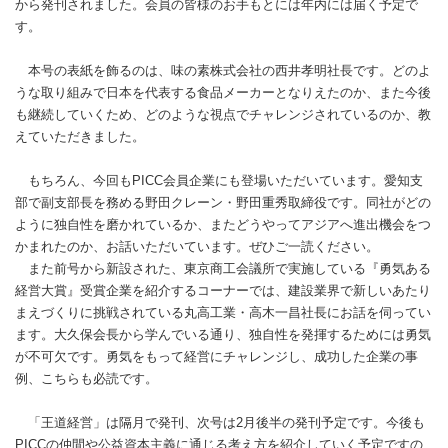
から発刊されました。会員の皆様のお手もとには年内には届く予定で
す。
本号の表紙を飾るのは、味の素株式会社の西井孝明社長です。どのよ
うな取り組みで日本を代表する食品メーカーとなりえたのか、また今後
も継続していくため、どのような視点でチャレンジされているのか、教
えていただきました。
もちろん、今回もPICC会員企業にも登場いただいています。愛知支
部で副支部長を務める野田クレーン・野田重秀取締役です。同社がどの
ように独自性を磨かれているか、またどうやってアジアへ進出機会をつ
かまれたのか、お話いただいています。ぜひご一読ください。
また前号から新設された、東京商工会議所で実施している『勇気ある
経営大賞』受賞企業を紹介するコーナーでは、建設業界で新しいあたり
まえづくりに挑戦されている丸高工業・高木一昌社長にお話を伺ってい
ます。大久保会長から学んでいる通り、独自性を発揮するためには勇気
が不可欠です。勇気をもって経営にチャレンジし、成功した企業の事
例、こちらも必読です。
「王道経営」は隔月で発刊、次号は2月後半の発刊予定です。今後も
PICCの仲間や公益資本主義に通じる考え方を紹介していく予定ですの