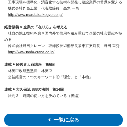
工事現場を標準化・消音化する技術を開発し建設業界の常識を変える
株式会社丸高工業 代表取締役 高木 一昌
http://www.marutaka-kogyo.co.jp/
経営談義 ◉ 企業の「在り方」を考える
独自の施工技術を磨き国内外で信用を積み重ねて企業の社会貢献を極
める
株式会社野田クレーン 取締役技術部部長兼東京支店長 野田 重秀
http://www.noda-crane.co.jp/
連載 ◉ 経営者天命講座 第6回
林英臣政経塾塾長 林英臣
公益経営の７つのキーワード①「理念」と「本物」
連載 ◉ 大久保流 888の法則 第14回
法則３ 時間の使い方を決めている（後編）
一覧に戻る