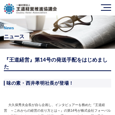
News
ニュース
『王道経営』第14号の発送手配をはじめまし
た
味の素・西井孝明社長が登場！
大久保秀夫会長が自ら企画し、インタビュアーを務めた『王道経
営 ～これからの経営の在り方とは～』の第14号が株式会社フォーバル