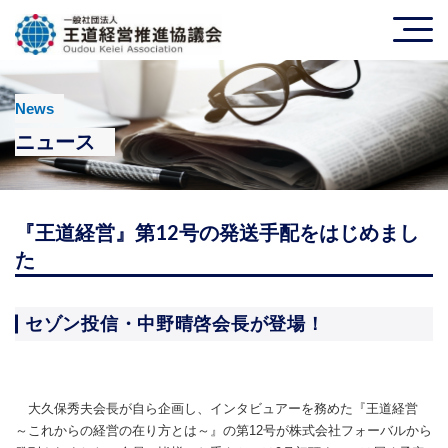
News
ニュース
『王道経営』第12号の発送手配をはじめまし
た
セゾン投信・中野晴啓会長が登場！
大久保秀夫会長が自ら企画し、インタビュアーを務めた『王道経営
～これからの経営の在り方とは～』の第12号が株式会社フォーバルから