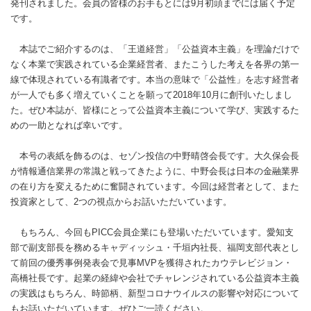
発刊されました。会員の皆様のお手もとには9月初頭までには届く予定
です。
本誌でご紹介するのは、「王道経営」「公益資本主義」を理論だけで
なく本業で実践されている企業経営者、またこうした考えを各界の第一
線で体現されている有識者です。本当の意味で「公益性」を志す経営者
が一人でも多く増えていくことを願って2018年10月に創刊いたしまし
た。ぜひ本誌が、皆様にとって公益資本主義について学び、実践するた
めの一助となれば幸いです。
本号の表紙を飾るのは、セゾン投信の中野晴啓会長です。大久保会長
が情報通信業界の常識と戦ってきたように、中野会長は日本の金融業界
の在り方を変えるために奮闘されています。今回は経営者として、また
投資家として、2つの視点からお話いただいています。
もちろん、今回もPICC会員企業にも登場いただいています。愛知支
部で副支部長を務めるキャディッシュ・千垣内社長、福岡支部代表とし
て前回の優秀事例発表会で見事MVPを獲得されたカウテレビジョン・
高橋社長です。起業の経緯や会社でチャレンジされている公益資本主義
の実践はもちろん、時節柄、新型コロナウイルスの影響や対応について
もお話いただいています。ぜひご一読ください。