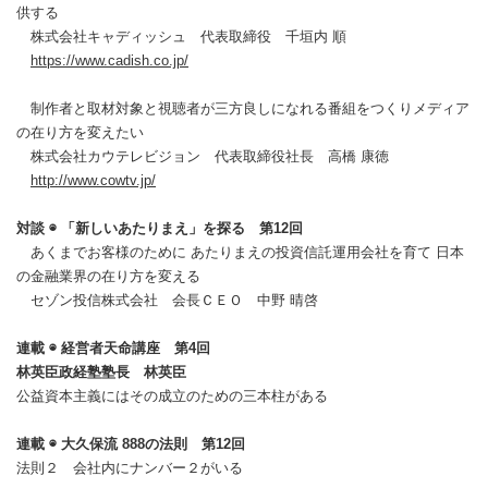
供する
株式会社キャディッシュ 代表取締役 千垣内 順
https://www.cadish.co.jp/
制作者と取材対象と視聴者が三方良しになれる番組をつくりメディア
の在り方を変えたい
株式会社カウテレビジョン 代表取締役社長 高橋 康徳
http://www.cowtv.jp/
対談 ◉ 「新しいあたりまえ」を探る 第12回
あくまでお客様のために あたりまえの投資信託運用会社を育て 日本
の金融業界の在り方を変える
セゾン投信株式会社 会長ＣＥＯ 中野 晴啓
連載 ◉ 経営者天命講座 第4回
林英臣政経塾塾長 林英臣
公益資本主義にはその成立のための三本柱がある
連載 ◉ 大久保流 888の法則 第12回
法則２ 会社内にナンバー２がいる