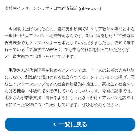
高校生インターンシップ - 日本経済新聞 (nikkei.com)
今回取り上げられたのは、愛知支部所属でキャリア教育を専門とする
一般社団法人アスバシ・毛受芳高さんです。3月に実施したPICC優秀事
例発表会でもトップバッターを果たしていただきましたし、愛知で毎年
行っている「東海学生AWARD」でも中心的役割を担っていただくな
ど、多方面でご活躍いただいています。
毛受さんが代表理事を務めるアスバシでは、「一人の若者の力も無駄
にしない。創造的で活力のある社会をつくる」をミッションに掲げ、高
校生インターンシップなどの社会体験活動を推進し、高校生と社会をつ
なげる機会・体験の場を提供していらっしゃいます。今回の記事では、
毛受さんが若者支援に携わるようになったきっかけやアスバシを設立す
るに至った経緯について紹介しています。ぜひお読みください。
一覧に戻る