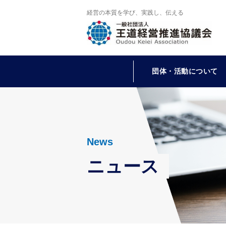
経営の本質を学び、実践し、伝える
団体・活動について
News
ニュース