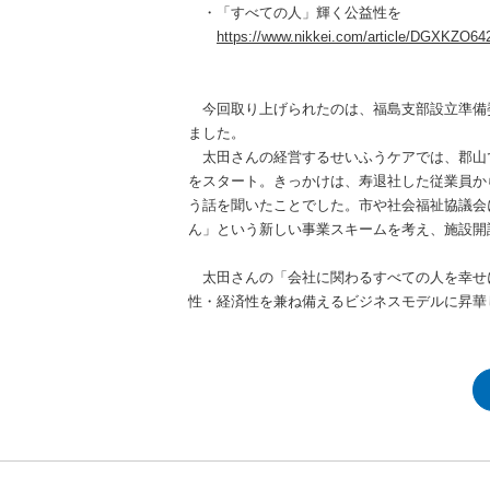
・「すべての人」輝く公益性を
https://www.nikkei.com/article/DGXKZO
今回取り上げられたのは、福島支部設立準備委
ました。
太田さんの経営するせいふうケアでは、郡山で
をスタート。きっかけは、寿退社した従業員か
う話を聞いたことでした。市や社会福祉協議会
ん」という新しい事業スキームを考え、施設開
太田さんの「会社に関わるすべての人を幸せ
性・経済性を兼ね備えるビジネスモデルに昇華