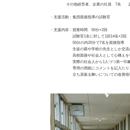
その他経営者、企業の社員
7
名 
・支援活動：集団面接指導の試験官
・支援内容：授業時間
50
分×
2
回
試験官
1
名に対して
1
回
14
名×
2
回
50
分の内
20
分で
7
名を面接指導
生徒の親や学校の先生としか交流
高校面接や社会人として心構えを学
実際の社会人から
1
人づつ第一印
専用の用紙にコメントを記入たり、
立ち居振る舞いについての改善指導