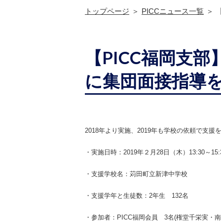
トップページ
PICCニュース一覧
【PICC福岡支
に集団面接指導
2018
年より実施、
2019
年も学校の依頼で支援
・実施日時：
2019
年２月
28
日（木）
13:30
～
15:
・支援学校名：苅田町立新津中学校
・支援学年と生徒数：
2
年生
132
名
・参加者：
PICC
福岡会員
3
名(
権堂千栄実・南