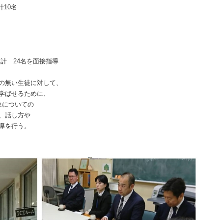
計
10
名
 計
24
名を面接指導
の無い生徒に対して、
ばせるために、
象についての
話し方や
を行う。