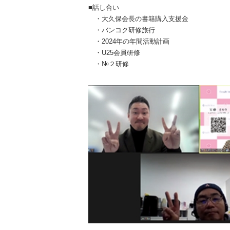
■話し合い
・大久保会長の書籍購入支援金
・バンコク研修旅
・2024年の年間活動計画
・U25会員研修
・№２研修