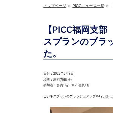
トップページ
PICCニュース一覧
【PICC福岡支
スプランのブラ
た。
日付：
2023年6
月7
日
場所：
鳥羽(飯田橋)
参加者：
会員1
名
、Ｕ25会員1
名
ビジネスプランのブラッシュアップを行いまし