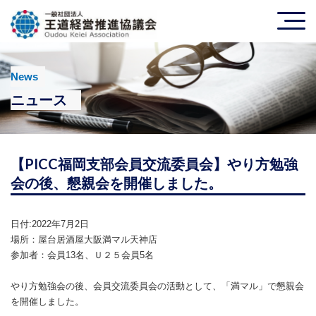
News
ニュース
【PICC福岡支部会員交流委員会】やり方勉強
会の後、懇親会を開催しました。
日付:2022年7月2日
場所：​屋台居酒屋大阪満マル天神店
参加者：​会員13名、Ｕ２５会員5名
やり方勉強会の後、会員交流委員会の活動として、「
満マル」で
懇親会
を開催しました。