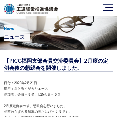
News
ニュース
【PICC福岡支部会員交流委員会】2月度の定
例会後の懇親会を開催しました。
日付：2022年2月21日
場所：魚と肴イザカヤエース
参加者：会員＝９名、U25会員＝５名
2月度定例会の後、懇親会を行いました。
相変わらずの参加率の高さにびっくりです。