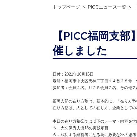
トップページ
PICCニュース一覧
【PICC福岡支
催しました
日付：2021年10月16日
場所：
福岡市中央区天神二丁目１４番３８号 
参加者：会員４名、Ｕ２５会員２名、その他２
福岡支部の
在り方塾
は、基本的に、「
在り方塾
在り方塾
は、人としての在り方、企業としての
本日の在り方塾②では以下のテーマ・内容を学
５．大久保秀夫流18の実践項目
６．成功する経営者になる為に必要な25の思考