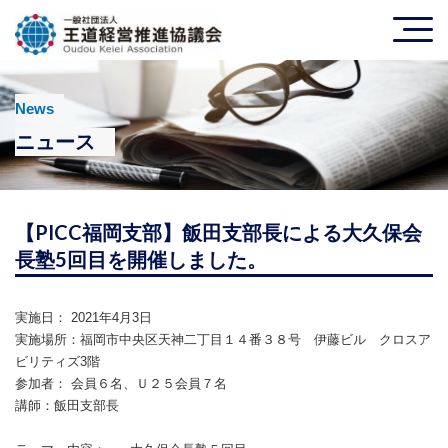
News
ニュース
【PICC福岡支部】飯田支部長による大久保会
長塾5回目を開催しました。
実施日： 2021年4月3日
実施場所：福岡市中央区天神二丁目１４番３８号 伊藤ビル クロスア
ビリティズ3階
参加者： 会員６名、Ｕ２５会員７名
講師：飯田支部長