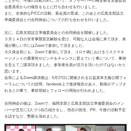
ことから、今後の活動方針について、オブザーバーの権堂教育支援委員
会委員長からの報告をもとに打ち合わせを行いました。
また、全体的なPICCの活動、新会員の育成、このあとの広島支部設立
準備委員会との合同例会についての打ち合わせを行いました。
次に、広島支部設立準備委員会との合同例会を開催しました。
５月１４日の非常事態宣言解除を受け、可能な人は会場に来て頂き、来
場が難しい方にはZoomで参加して頂きました。
大久保会長にも、Zoomで参加して頂き、コロナ禍におけるリスクマネ
ージメントの重要性やピンチをチャンスに変えていく事について、事例
を交えてご講演頂きました。参加者全員が活力を頂いたのではないかと
思います。
会長によるZoom講演後は、6月27日に開催される公益資本主義公開フォ
ーラムについての説明、facebook上で進捗報告があり、動画がアップさ
れるとの事で、事前登録とフォローの周知が行われました。
合同例会の後は、Zoomで、福岡支部と広島支部設立準備委員会のメン
バーが交互に1人づつ自己紹介をし、現在の状況、PR、今後の活動予定
を話すなど、懇親を深めました。