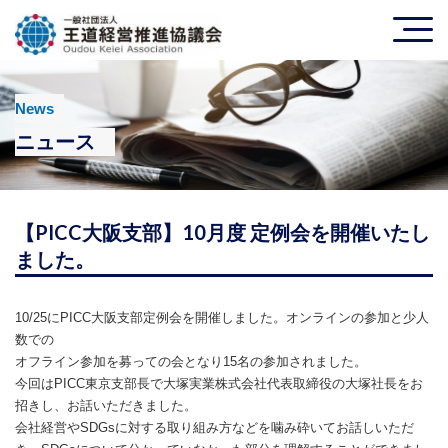
News
ニュース
【PICC大阪支部】10月度 定例会を開催いたし
ました。
10/25にPICC大阪支部定例会を開催しました。オンラインの参加と少人
数での
オフライン参加を募っての会となり15名の参加されました。
今回はPICC東京支部長で大塚実業株式会社代表取締役の
大塚社長をお
招きし、お話いただきました。
会社経営やSDGsに対する取り組み方などを噛み砕いてお話しいただ