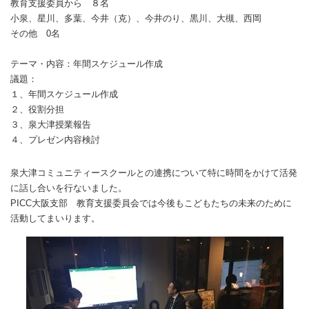
教育支援委員から ８名
小泉、星川、多葉、今井（克）、今井のり、黒川、大槻、西岡
その他 0名
テーマ・内容：年間スケジュール作成
議題：
１、年間スケジュール作成
２、役割分担
３、泉大津授業報告
４、プレゼン内容検討
泉大津コミュニティースクールとの連携について特に時間をかけて活発
に話し合いを行ないました。
PICC大阪支部 教育支援委員会では今後もこどもたちの未来のために
活動してまいります。