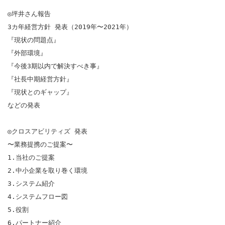
◎坪井さん報告

3カ年経営方針 発表（2019年〜2021年）

『現状の問題点』

『外部環境』

『今後3期以内で解決すべき事』

『社長中期経営方針』

『現状とのギャップ』

などの発表

◎クロスアビリティズ 発表

〜業務提携のご提案〜

1.当社のご提案

2.中小企業を取り巻く環境

3.システム紹介

4.システムフロー図

5.役割

6.パートナー紹介
