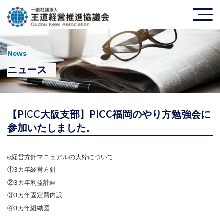
News
ニュース
【PICC大阪支部】PICC福岡のやり方勉強会に
参加いたしました。
◎経営方針マニュアルの大枠について

①3カ年経営方針

②3カ年利益計画

③3カ年固定費内訳

④3カ年組織図
