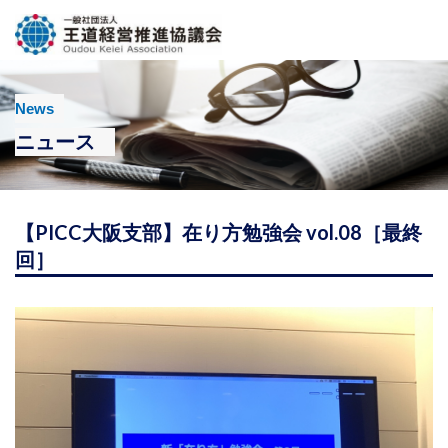
News
ニュース
【PICC大阪支部】在り方勉強会 vol.08［最終
回］