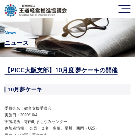
News
ニュース
【PICC大阪支部】10月度 夢ケーキの開催
10月夢ケーキ
委員会名：教育支援委員会
実施日：2020/10/4
実施場所：寺内町まちなみセンター
参加者情報：
会員＝２名 多葉、星川、西岡（U25）
テーマ・内容：夢ケーキ