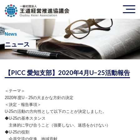
News
ニュース
【PICC 愛知支部】2020年4月U−25活動報告
＜テーマ＞
2020年度U－25の大まかな方針の決定
＜決定・報告事項＞
U-25の活動の方向性として以下のことが決定しました。
◆U-25の基本スタンス
主体的に学び合うこと（強要しない、迷惑をかけない）
◆U-25の役割
会員交流の促進、地域貢献