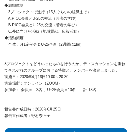
◆組織体制
3プロジェクトで進行（15人ぐらいの組織まで）
A.PICC会員とU-25の交流（若者の学び）
B.PICC会員とU-25の交流（若者の学び）
C.外に向けた活動（地域貢献、広報活動）
◆活動頻度
全体：月1定例会＆U-25企画（2週間に1回）
3プロジェクトをどういったものを行うのか、ディスカッションを重ね
てそれぞれのグループにおける特徴と、メンバーを決定しました。
実施日：2020年4月16日19:00～20:30
実施場所：オンライン（ZOOM）
参加者： 会員＝ 3名 、U−25会員＝10名 計 13名
報告書作成日時：2020年6月25日
報告書作成者：野村奈々子