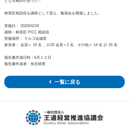
となる秘訣があった！
林英臣相談役を講師として迎え、勉強会を開催しました。
実施日： 2020/02/24
講師：林英臣 PICC 相談役
実施場所： ラルゴ会議室
参加者： 会員＝ 10 名 、U-25 会員＝2 名、その他＝ 14 名 計 26 名
報告書作成日時：6月１２日
報告書作成者：魚住晴香
一覧に戻る