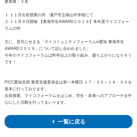
参加者：５名
１.１１月出前授業の件 瀬戸市立南山中学校にて
２.１１月９日開催 【東海学生AWARD２０１９】本年度マイコフォー
ラムの件
主に、翌月にせまる「マイコミュニティフォーラムin愛知 東海学生
AWARD２０１９」について話し合われました。
今年のマイコフォーラムは昨年以上の取り組み、盛り上がりになりそう
です！
PICC愛知支部 教育支援委員会は第一木曜日 １７：３０～１９：００を
基本に行っております。
出前授業、マイコフォーラムをはじめ、学生・若者へのアプローチを中
心にした活動を行ってまいります。
一覧に戻る