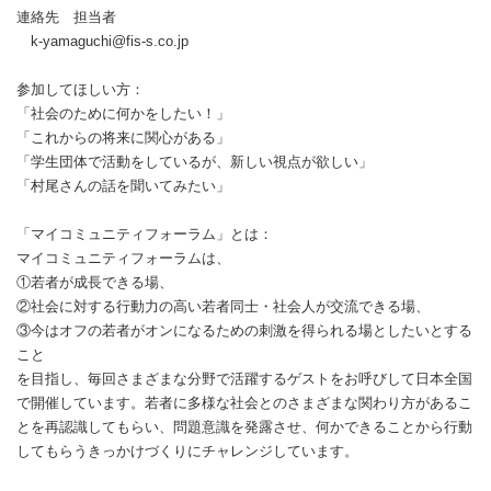
連絡先 担当者
k-yamaguchi@fis-s.co.jp
参加してほしい方：
「社会のために何かをしたい！」
「これからの将来に関心がある」
「学生団体で活動をしているが、新しい視点が欲しい」
「村尾さんの話を聞いてみたい」
「マイコミュニティフォーラム」とは：
マイコミュニティフォーラムは、
①若者が成長できる場、
②社会に対する行動力の高い若者同士・社会人が交流できる場、
③今はオフの若者がオンになるための刺激を得られる場としたいとする
こと
を目指し、毎回さまざまな分野で活躍するゲストをお呼びして日本全国
で開催しています。若者に多様な社会とのさまざまな関わり方があるこ
とを再認識してもらい、問題意識を発露させ、何かできることから行動
してもらうきっかけづくりにチャレンジしています。