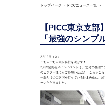
トップページ
PICCニュース一覧
【PICC東京支
「最強のシンプ
2
月
12
日（火）
ごちゃごちゃ頭が会社を滅ぼす！
2
月の定例会メインイベントは、
“
思考の整理コ
のビジター様にもご参加いただき「ごちゃごち
一般向けのご講演を行っている鈴木先生に、経
ーいただきました。