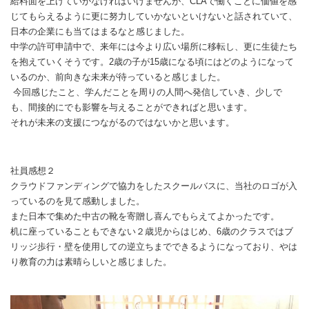
給料面を上げていかなければいけませんが、CLAで働くことに価値を感
じてもらえるように更に努力していかないといけないと話されていて、
日本の企業にも当てはまるなと感じました。
中学の許可申請中で、来年には今より広い場所に移転し、更に生徒たち
を抱えていくそうです。2歳の子が15歳になる頃にはどのようになって
いるのか、前向きな未来が待っていると感じました。
今回感じたこと、学んだことを周りの人間へ発信していき、少しで
も、間接的にでも影響を与えることができればと思います。
それが未来の支援につながるのではないかと思います。
社員感想２
クラウドファンディングで協力をしたスクールバスに、当社のロゴが入
っているのを見て感動しました。
また日本で集めた中古の靴を寄贈し喜んでもらえてよかったです。
机に座っていることもできない２歳児からはじめ、6歳のクラスではブ
リッジ歩行・壁を使用しての逆立ちまでできるようになっており、やは
り教育の力は素晴らしいと感じました。