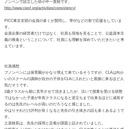
ノンペンで設立した幼小中一貫校です。
http://www.ciesf.org/activities/consistency/
PICC東京支部の会員の多くが賛同し、寄付などの形で応援をしていま
す。
会員企業の経営者だけではなく、社員も現地を見ることで、公益資本主
義の推進ということについて、社員にも理解を深めていただきたいと考
えています。
社員感想
プノンペンには保育園がかなり増えて来ているそうですが、CLAは向か
いのスクールの講師が自分の子供をCLAに入れたいと面接に来るほど人
気だそうです。
2歳クラスから順に見学させて頂きましたが、泣いて授業を受ける状態
ではなかった子達が年長クラスになると逆立ちまで出来るほどに成長す
るのは先生のレベルが高いのだろうなと感じました。
やはりそれだけ評判が良くなると先生の引き抜きの話も多くあるようで
す。
土居校長は、先生の採用と定着が課題と話されていました。