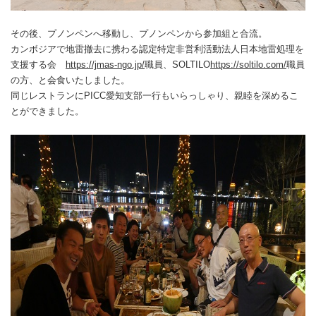
その後、プノンペンへ移動し、プノンペンから参加組と合流。
カンボジアで地雷撤去に携わる認定特定非営利活動法人日本地雷処理を
支援する会
https://jmas-ngo.jp/
職員、SOLTILO
https://soltilo.com/
職員
の方、と会食いたしました。
同じレストランにPICC愛知支部一行もいらっしゃり、親睦を深めるこ
とができました。