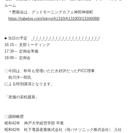
ルーム
＊懇親会は、グッドモーニングカフェ神田神保町
https://tabelog.com/tokyo/A1310/A131003/13166088/
■ 当日の予定 _/_/_/_/_/_/_/_/_/_/_/_/_/_/_/_/_/_/_/_/_/
16:15～ 支部ミーティング
17:30～ 定例会準備
18:00～ 定例会
〇今回は、昨年も登壇いただき好評だったPICC理事
前川洋一郎氏
による特別講演となります。
「老舗の栄枯盛衰」
〇講師略歴
昭和42年 神戸大学経営学部 卒業
昭和42年 松下電器産業株式会社（現パナソニック株式会社） 入社