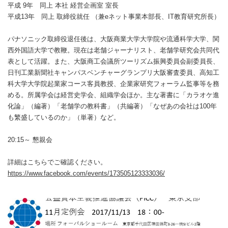
平成 9年 同上 本社 経営企画室 室長
平成13年 同上 取締役就任 （兼eネット事業本部長、IT教育研究所長）
パナソニック取締役退任後は、大阪商業大学大学院や流通科学大学、関
西外国語大学で教鞭。現在は老舗ジャーナリスト、老舗学研究会共同代
表として活躍。また、大阪商工会議所ツーリズム振興委員会副委員長、
日刊工業新聞社キャンパスベンチャーグランプリ大阪審査委員、高知工
科大学大学院起業家コース客員教授、企業家研究フォーラム監事等を務
める。所属学会は経営史学会、組織学会ほか。主な著書に「カラオケ進
化論」（編著）「老舗学の教科書」（共編著）「なぜあの会社は100年
も繁盛しているのか」（単著）など。
20:15～ 懇親会
詳細はこちらでご確認ください。
https://www.facebook.com/events/173505123333036/