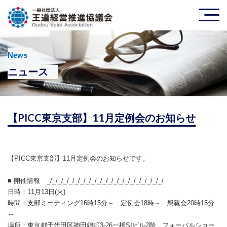
News
ニュース
【PICC東京支部】11月定例会のお知らせ
【PICC東京支部】11月定例会のお知らせです。
■ 開催情報 _/_/_/_/_/_/_/_/_/_/_/_/_/_/_/_/_/_/_/_/_/
日時：11月13日(火)
時間：支部ミーティング16時15分～ 定例会18時～ 懇親会20時15分
～
場所：東京都千代田区神田錦町3-26一橋SIビル2階 フォーバルショー