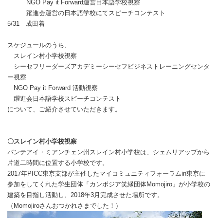
NGO Pay it Forward運営日本語学校視察
躍進会運営の日本語学校にてスピーチコンテスト
5/31 成田着
スケジュールのうち、
スレイン村小学校視察
シーセフリーダーズアカデミーシーセフビジネストレーニングセンタ
ー視察
NGO Pay it Forward 活動視察
躍進会日本語学校スピーチコンテスト
について、ご紹介させていただきます。
〇スレイン村小学校視察
バンテアイ・ミアンチェン州スレイン村小学校は、シェムリアップから
片道二時間に位置する小学校です。
2017年PICC東京支部が主催したマイコミュニティフォーラムin東京に
参加をしてくれた学生団体「カンボジア笑縁団体Momojiro」が小学校の
建築を目指し活動し、2018年3月完成させた場所です。
（Momojiroさんおつかれさまでした！）