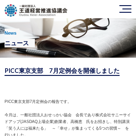
News
ニュース
PICC東京支部 7月定例会を開催しました
PICC東京支部7月定例会の報告です。
今月は、
一般社団法人おせっかい協会 会長であり
株式会社サニーサイ
ドアップ(JASDAQ上場企業)創業者、高橋恵 氏をお招きし、特別講演
「笑う人には福来たる」 ～「幸せ」が集まってくる5つの習慣～ を
行いました。