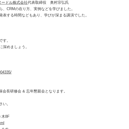
ヌードル株式会社
代表取締役 奥村宗弘氏
ら、CRMの在り方、実例などを学びました。
発表する時間などもあり、学びが深まる講演でした。
です。
に深めましょう。
904335/
大久保会長研修会 & 忘年懇親会となります。
さい。
々木8F
tml