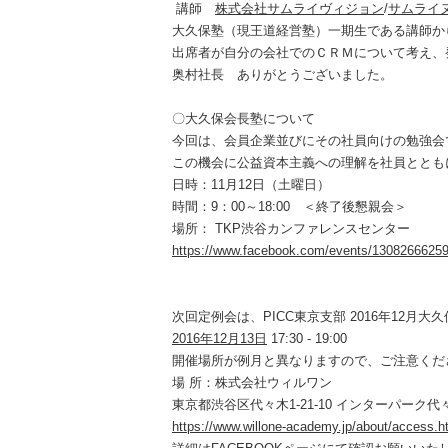
講師
株式会社サムライヴィジョン
/
サムライ
大久保塾（現王道経営塾）一期生である講師か
出席者が自分の会社でのＣＲＭについて考え、
奥村社長 ありがとうございました。
〇大久保会長塾について
今回は、会員企業並びにその社員向けの勉強会
この機会に公益資本主義への理解を社員ととも
日時：11月12日（土曜日）
時間：9：00～18:00 ＜終了後懇親会＞
場所： TKP渋谷カンファレンスセンター
https://www.facebook.com/events/1308266625
次回定例会は、PICC東京支部 2016年12月
2016年12月13日
17:30 - 19:00
開催場所が例月と異なりますので、ご注意くだ
場 所：株式会社ウィルワン
東京都渋谷区代々木1-21-10 インターパーク代
https://www.willone-academy.jp/about/access.h