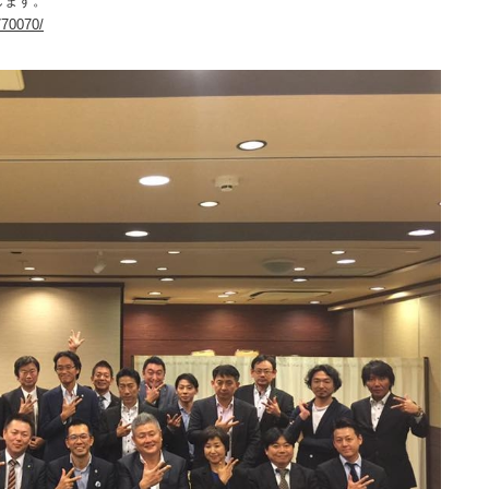
します。
770070/