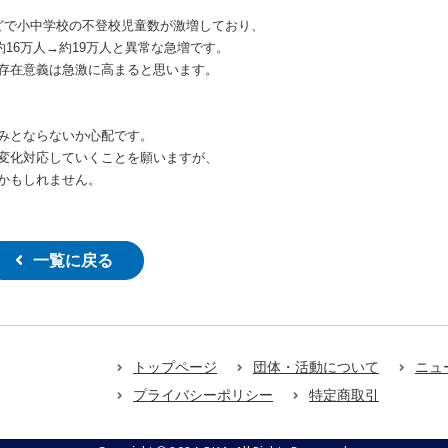
どで小中学校の不登校児童数が激増しており、
約16万人→約19万人と異常な急増です。
存在意義は急激に高まると思います。
みとならないか心配です。
変化対応していくことを願いますが、
かもしれません。
一覧に戻る
トップページ
団体・活動について
ニュ
プライバシーポリシー
特定商取引