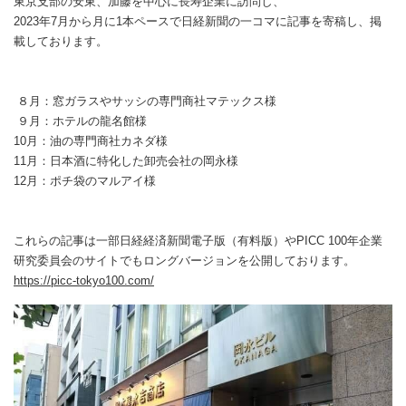
東京支部の安東、加藤を中心に長寿企業に訪問し、
2023年7月から月に1本ペースで日経新聞の一コマに記事を寄稿し、掲
載しております。
８月：窓ガラスやサッシの専門商社マテックス様
９月：ホテルの龍名館様
10月：油の専門商社カネダ様
11月：日本酒に特化した卸売会社の岡永様
12月：ポチ袋のマルアイ様
これらの記事は一部日経経済新聞電子版（有料版）やPICC 100年企業
研究委員会のサイトでもロングバージョンを公開しております。
https://picc-tokyo100.com/