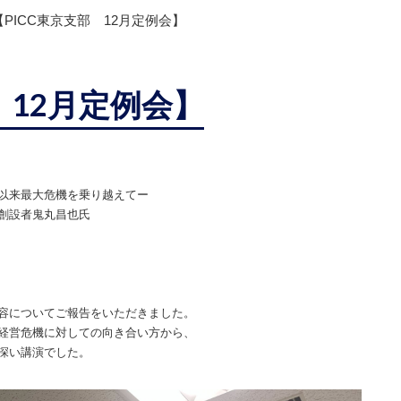
【PICC東京支部 12月定例会】
 12月定例会】
以来最大危機を乗り越えてー
創設者鬼丸昌也
氏
容についてご報告をいただきました。
経営危機に対しての向き合い方から、
深い講演でした。