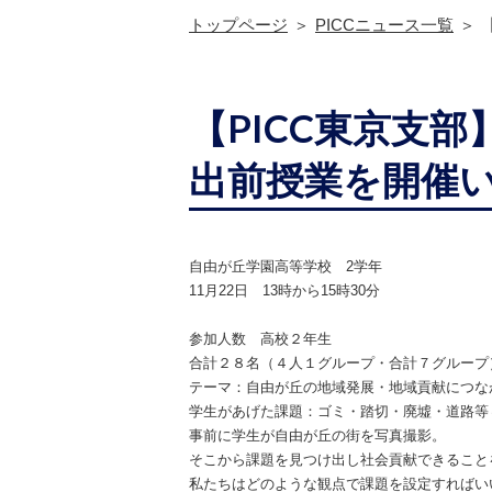
トップページ
PICCニュース一覧
【PICC東京支
出前授業を開催
自由が丘学園高等学校 2学年
11月22日 13時から15時30分
参加人数 高校２年生
合計２８名（４人１グループ・合計７グループ
テーマ：自由が丘の地域発展・地域貢献につな
学生があげた課題：ゴミ・踏切・廃墟・道路等
事前に学生が自由が丘の街を写真撮影。
そこから課題を見つけ出し社会貢献できること
私たちはどのような観点で課題を設定すればい