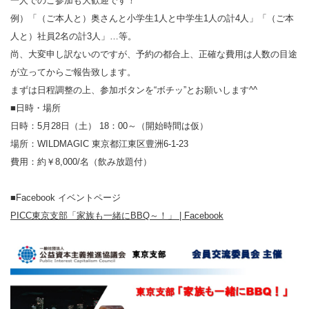
一人でのご参加も大歓迎です！
例）「（ご本人と）奥さんと小学生1人と中学生1人の計4人」「（ご本
人と）社員2名の計3人」…等。
尚、大変申し訳ないのですが、予約の都合上、正確な費用は人数の目途
が立ってからご報告致します。
まずは日程調整の上、参加ボタンを“ボチッ”とお願いします^^
■日時・場所
日時：5月28日（土） 18：00～（開始時間は仮）
場所：WILDMAGIC 東京都江東区豊洲6-1-23
費用：約￥8,000/名（飲み放題付）
■Facebook イベントページ
PICC東京支部「家族も一緒にBBQ～！」 | Facebook