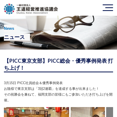
News
ニュース
【PICC東京支部】PICC総会・優秀事例発表 打
ち上げ！
3月15日 PICC社員総会＆優秀事例発表
お陰様で東京支部は「3冠2連覇」を達成する事が出来ました！
その祝勝会を兼ねて、福岡支部の皆様にもご参加いただき打ち上げを開
催。