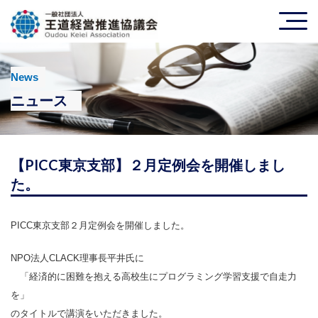
News
ニュース
【PICC東京支部】２月定例会を開催しまし
た。
PICC東京支部２月定例会を開催しました。
NPO法人CLACK理事長平井氏に
「経済的に困難を抱える高校生にプログラミング学習支援で自走力
を」
のタイトルで講演をいただきました。