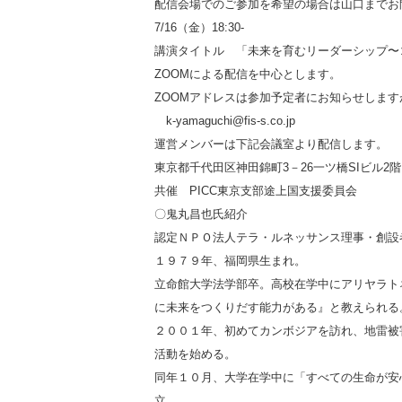
配信会場でのご参加を希望の場合は山口までお
7/16（金）18:30-
講演タイトル 「未来を育むリーダーシップ〜
ZOOMによる配信を中心とします。
ZOOMアドレスは参加予定者にお知らせしま
k-yamaguchi@fis-s.co.jp
運営メンバーは下記会議室より配信します。
東京都千代田区神田錦町3－26一ツ橋SIビル2
共催 PICC東京支部途上国支援委員会
〇鬼丸昌也氏紹介
認定ＮＰＯ法人テラ・ルネッサンス理事・創設
１９７９年、福岡県生まれ。
立命館大学法学部卒。高校在学中にアリヤラト
に未来をつくりだす能力がある』と教えられる
２００１年、初めてカンボジアを訪れ、地雷被
活動を始める。
同年１０月、大学在学中に「すべての生命が安
立。