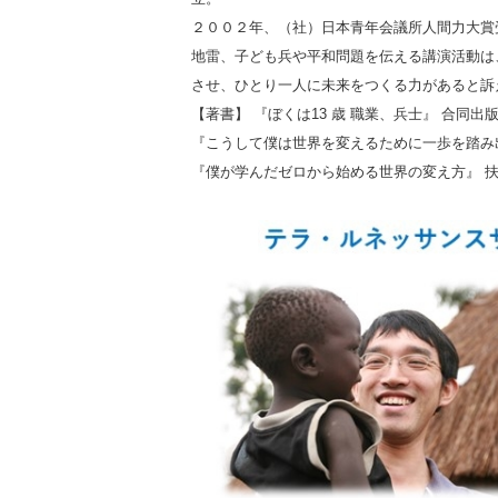
２００２年、（社）日本青年会議所人間力大賞
地雷、子ども兵や平和問題を伝える講演活動は
させ、ひとり一人に未来をつくる力があると訴
【著書】 『ぼくは13 歳 職業、兵士』 合同出
『こうして僕は世界を変えるために一歩を踏み出
『僕が学んだゼロから始める世界の変え方』 扶