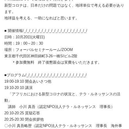
新型コロナは、日本だけの問題ではなく、地球単位で考える必要があり
ます。
地球益を考える、一助になればと思います。
■ 開催情報/_/_/_/_/_/_/_/_/_/_/_/_/_/_/_/_/_/_/_/_/
日時：10月20日(火曜日)
時間：19：00～20：30
場所：フォーバルセミナールーム/ZOOM
東京都千代田区神田錦町3-26一橋SIビル2階
＊参加費無料 終了後懇親会は実費をいただきます。
■プログラム/_/_/_/_/_/_/_/_/_/_/_/_/_/_/_/_/_/_/_/
19:00-19:10 開会あいさつ他
19:10-20:10 講演
「アフリカにおける新型コロナの状況と、テラ・ルネッサンスの活
動」
講師 小川 真吾（認定NPO法人テラ・ルネッサンス 理事長）
20:10-20:25 質疑応答
20:25-20:30 閉会挨拶他
〇小川 真吾略歴（認定NPO法人テラ・ルネッサンス 理事長 海外事