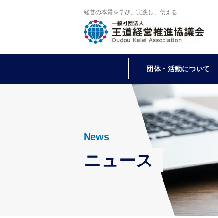
経営の本質を学び、実践し、伝える
団体・活動について
News
ニュース