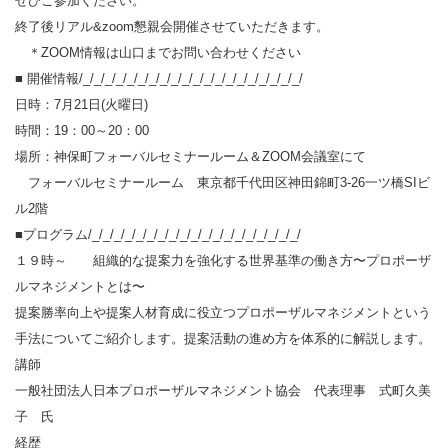
ぜひご参加ください。
終了後リアル&zoom懇親会開催させていただきます。
＊ZOOM情報は山口までお問い合わせください
■ 開催情報/_/_/_/_/_/_/_/_/_/_/_/_/_/_/_/_/_/_/_/_/
日時：7月21日(火曜日)
時間：19：00～20：00
場所：神保町フォーバルセミナールーム＆ZOOM会議室にて
フォーバルセミナールーム 東京都千代田区神田錦町3-26一ツ橋SIビ
ル2階
■プログラム/_/_/_/_/_/_/_/_/_/_/_/_/_/_/_/_/_/_/_/
１９時～ 組織的な提案力を強化する世界基準の働き方〜プロポーザ
ルマネジメントとは〜
提案勝率向上や提案人材育成に役立つプロポーザルマネジメントという
手法についてご紹介します。提案活動の進め方を体系的に解説します。
講師
一般社団法人日本プロポーザルマネジメント協会 代表理事 式町久美
子 氏
経歴