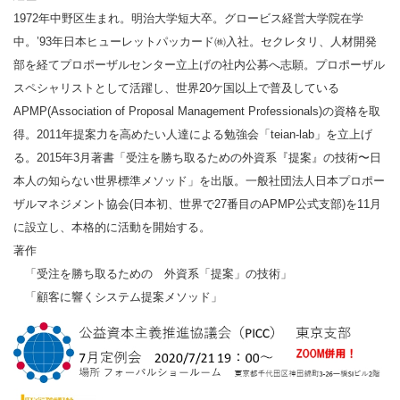
1972年中野区生まれ。明治大学短大卒。グロービス経営大学院在学
中。’93年日本ヒューレットパッカード㈱入社。セクレタリ、人材開発
部を経てプロポーザルセンター立上げの社内公募へ志願。プロポーザル
スペシャリストとして活躍し、世界20ケ国以上で普及している
APMP(Association of Proposal Management Professionals)の資格を取
得。2011年提案力を高めたい人達による勉強会「teian-lab」を立上げ
る。2015年3月著書「受注を勝ち取るための外資系『提案』の技術〜日
本人の知らない世界標準メソッド」を出版。一般社団法人日本プロポー
ザルマネジメント協会(日本初、世界で27番目のAPMP公式支部)を11月
に設立し、本格的に活動を開始する。
著作
「受注を勝ち取るための 外資系「提案」の技術」
「顧客に響くシステム提案メソッド」