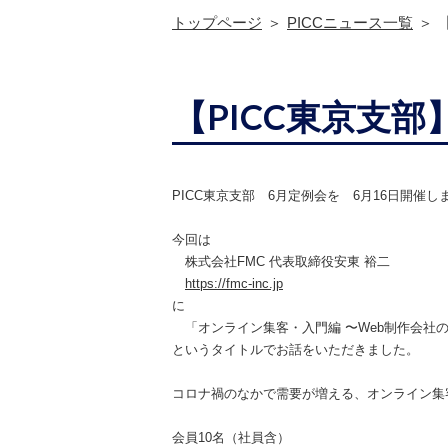
トップページ
PICCニュース一覧
【PICC東京支
PICC東京支部 6月定例会を 6月16日開催し
今回は
株式会社FMC 代表取締役
安東 裕二
https://fmc-inc.jp
に
「オンライン集客・入門編 〜Web制作会社
というタイトルでお話をいただきました。
コロナ禍のなかで需要が増える、オンライン集
会員10名（社員含）