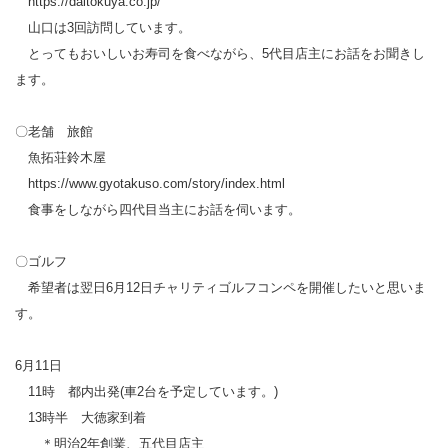
https://daitokuya.co.jp/
山口は3回訪問しています。
とってもおいしいお寿司を食べながら、5代目店主にお話をお聞きし
ます。
〇老舗 旅館
魚拓荘鈴木屋
https://www.gyotakuso.com/story/index.html
食事をしながら四代目当主にお話を伺います。
〇ゴルフ
希望者は翌日6月12日チャリティゴルフコンペを開催したいと思いま
す。
6月11日
11時 都内出発(車2台を予定しています。)
13時半 大徳家到着
＊明治2年創業、五代目店主