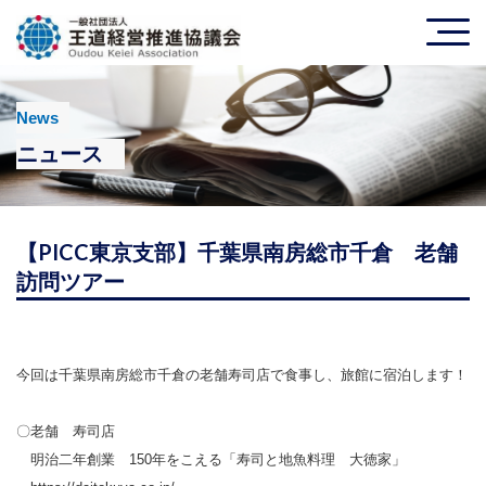
News
ニュース
【PICC東京支部】千葉県南房総市千倉 老舗
訪問ツアー
今回は千葉県南房総市千倉の老舗寿司店で食事し、旅館に宿泊します！
〇老舗 寿司店
明治二年創業 150年をこえる「寿司と地魚料理 大徳家」