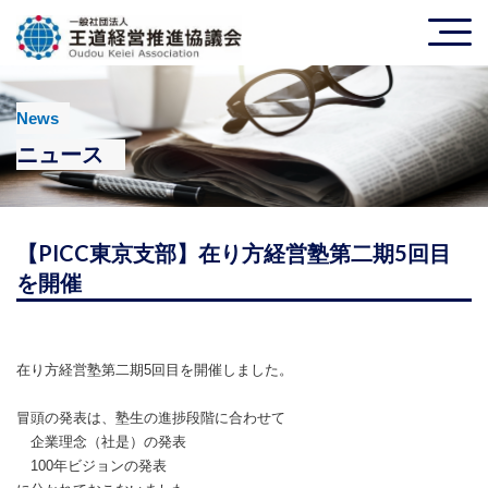
News
ニュース
【PICC東京支部】在り方経営塾第二期5回目
を開催
在り方経営塾第二期5回目を開催しました。
冒頭の発表は、塾生の進捗段階に合わせて
企業理念（社是）の発表
100年ビジョンの発表