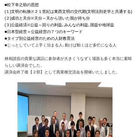
■
松下幸之助の思想
(
１
)
文明の転換
※
２１世紀は東西文明の交代期
(
文明法則史学と共通する
)
(
２
)
成功と天分
※
天分～天から頂いた我が持ち分
(
３
)
公益経済
※
公益～回りの利益､みんなの利益､国益や地球益
■
日本型経営＝公益経営の７つのキーワード
■
タイプ別公益経営のための人財教育法
■
じっとしていて上手く治まる人､動けば動くほど多忙になる人
林相談役の貴重な講話に参加者が大きくうなずく場面も多く本当に素晴
らしい講演会でした。
講演会終了後【２部】として異業種交流会を開催いたしました。