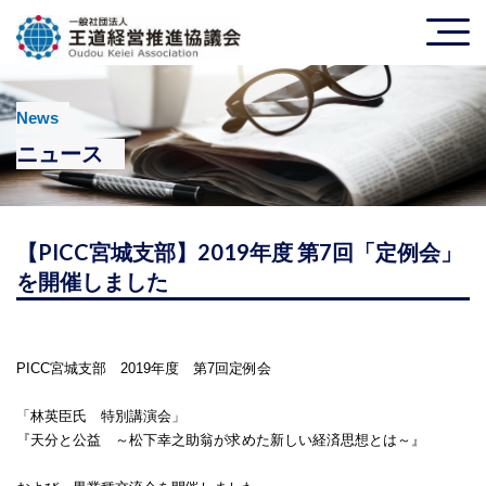
News
ニュース
【PICC宮城支部】2019年度 第7回「定例会」
を開催しました
PICC
宮城支部 2019年度 第7回定例会
「林英臣氏 特別講演会」
『天分と公益 ～松下幸之助翁が求めた新しい経済思想とは～』