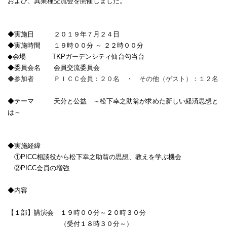
および、異業種交流会を開催しました。
◆実施日 ２０１９年７月２４日
◆実施時間 １９時００分 ～ ２２時００分
◆
会場
TKP
ガーデンシティ仙台勾当台
◆委員会名 会員交流委員会
◆参加者 ＰＩＣＣ会員：２０名 ・ その他（ゲスト）：１２名
◆テーマ
天分と公益 ～松下幸之助翁が求めた新しい経済思想と
は～
◆実施経緯
①
PICC
相談役から松下幸之助翁の思想、教えを学ぶ機会
②
PICC
会員の増強
◆内容
【１部】講演会 １９時００分～２０時３０分
（受付１８時３０分～）